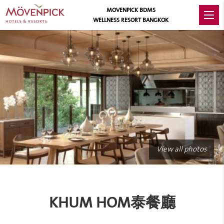
MOVENPICK BDMS
WELLNESS RESORT BANGKOK
View all photos
KHUM HOM泰餐廳