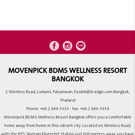
MOVENPICK BDMS WELLNESS RESORT
BANGKOK
2 Wireless Road, Lumpini, Patumwan, hsidek@d-edge.com Bangkok,
Thailand
Phone:
+66 2 666 3333
- Fax:
+66 2 666 3334
Mövenpick BDMS Wellness Resort Bangkok offers you a comfortable
home away from home in this vibrant city. Located on Wireless Road,
with the BTS Skytrain Ploenchit Station just 600 meters away, you have