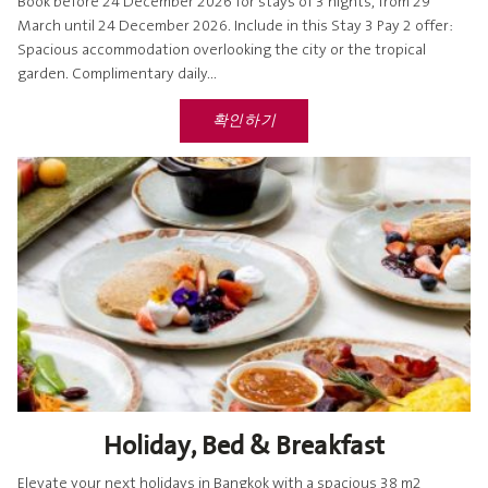
Book before 24 December 2026 for stays of 3 nights, from 29
March until 24 December 2026. Include in this Stay 3 Pay 2 offer:
Spacious accommodation overlooking the city or the tropical
garden. Complimentary daily...
확인하기
Holiday, Bed & Breakfast
Elevate your next holidays in Bangkok with a spacious 38 m2