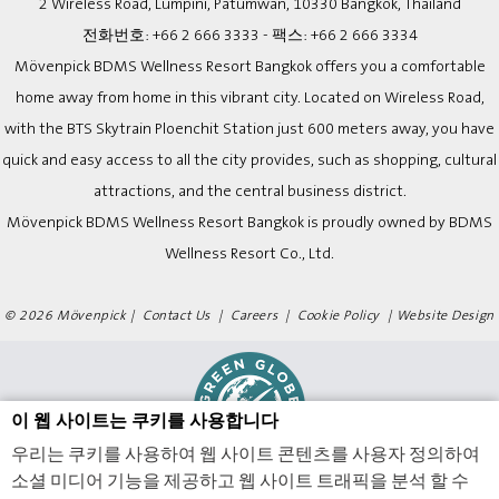
2 Wireless Road, Lumpini, Patumwan, 10330 Bangkok, Thailand
전화번호:
+66 2 666 3333
- 팩스:
+66 2 666 3334
Mövenpick BDMS Wellness Resort Bangkok offers you a comfortable
home away from home in this vibrant city. Located on Wireless Road,
with the BTS Skytrain Ploenchit Station just 600 meters away, you have
quick and easy access to all the city provides, such as shopping, cultural
attractions, and the central business district.
Mövenpick BDMS Wellness Resort Bangkok is proudly owned by BDMS
Wellness Resort Co., Ltd.
© 2026 Mövenpick |
Contact Us
|
Careers
|
Cookie Policy
|
Website Design
이 웹 사이트는 쿠키를 사용합니다
우리는 쿠키를 사용하여 웹 사이트 콘텐츠를 사용자 정의하여
소셜 미디어 기능을 제공하고 웹 사이트 트래픽을 분석 할 수
Movenpick BDMS Wellness Resort Bangkok - 럭셔리 호텔 - 사전 예약 시 최대 20%까지 절약하실