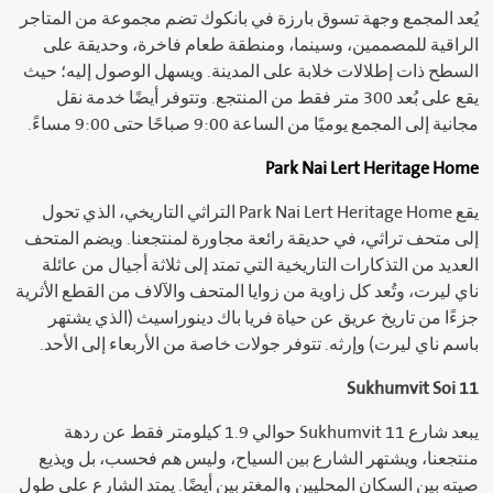
يُعد المجمع وجهة تسوق بارزة في بانكوك تضم مجموعة من المتاجر
الراقية للمصممين، وسينما، ومنطقة طعام فاخرة، وحديقة على
السطح ذات إطلالات خلابة على المدينة. ويسهل الوصول إليه؛ حيث
يقع على بُعد 300 متر فقط من المنتجع. وتتوفر أيضًا خدمة نقل
مجانية إلى المجمع يوميًا من الساعة 9:00 صباحًا حتى 9:00 مساءً.
Park Nai Lert Heritage Home
يقع Park Nai Lert Heritage Home التراثي التاريخي، الذي تحول
إلى متحف تراثي، في حديقة رائعة مجاورة لمنتجعنا. ويضم المتحف
العديد من التذكارات التاريخية التي تمتد إلى ثلاثة أجيال من عائلة
ناي ليرت، وتُعد كل زاوية من زوايا المتحف والآلاف من القطع الأثرية
جزءًا من تاريخ عريق عن حياة فريا باك دينوراسيث (الذي يشتهر
باسم ناي ليرت) وإرثه. تتوفر جولات خاصة من الأربعاء إلى الأحد.
Sukhumvit Soi 11
يبعد شارع Sukhumvit 11 حوالي 1.9 كيلومتر فقط عن ردهة
منتجعنا، ويشتهر الشارع بين السياح، وليس هم فحسب، بل ويذيع
صيته بين السكان المحليين والمغتربين أيضًا. يمتد الشارع على طول