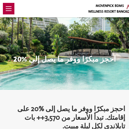
MOVENPICK BDMS
WELLNESS RESORT BANGK
احجز مبكرًا ووفر ما يصل إلى ‎20%
احجز مبكرًا ووفر ما يصل إلى ‎20% على
إقامتك. تبدأ الأسعار من 3,570++ بات
تايلاندي لكل ليلة مبيت.