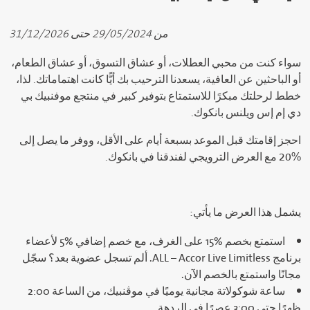
من 29/05/2024 حتى 31/12/2026
سواء كنت من محبي العطلات، أو عشاق التسوق، أو عشاق الطعام،
أو الباحثين عن العافية، يسعدنا الترحيب بك أيًّا كانت اهتماماتك. لذا،
خطط لرحلتك مبكرًا للاستمتاع بتوفير كبير في منتجع موفنبيك بي
دي إم إس ويلنس بانكوك.
احجز إقامتك قبل الموعد بسبعة أيام على الأقل، ووفر ما يصل إلى
‎20% مع العرض الترويجي لفندقنا في بانكوك.
يشمل هذا العرض ما يأتي:
استمتع بخصم ‎15% على الغرف، مع خصم إضافي ‎5% لأعضاء
برنامج ALL – Accor Live Limitless. ألم تسجل عضوية بعد؟ سجّل
مجانًا واستمتع بالخصم الآن.
ساعة شوكولاتة مجانية يوميًا في موڤنبيك، من الساعة 2:00
ظهرًا حتى 3:00 عصرًا في الردهة.