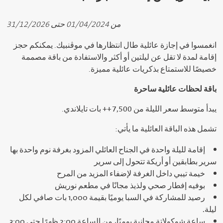
من 01/04/2024 حتى 31/12/2026
انغمسوا في إجازة عائلية طال انتظارها في موڤنبيك. يمكنكم حجز
إقامة لمدة لا تقل عن ليلتين أو أكثر والاستفادة من باقة مصممة
خصيصًا للاستمتاع بذكريات عائلية مميزة.
باقة لحظات عائلية ساحرة
يبدأ متوسط سعر الليلة من ‎7,500++ بات تايلاندي.
تشمل هذه الباقة العائلية ما يأتي:
إقامة لليلة واحدة في الجناح العائلي المزود بغرفة نوم واحدة بها
سرير بطابقين أو أريكة تتحول إلى سرير
خيمة تيبي داخل الغرفة لإضفاء المزيد من المرح
بوفيه إفطار صحي ولذيذ مجانًا في مطعم نوريش
رصيد للمشاركة في السبا يوميًا بقيمة 1,000 بات صافي لكل
ليلة.
ساعة شوكولاتة مجانية يوميًا، من الساعة 2:00 ظهرًا حتى 3:00