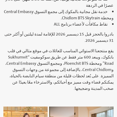
عصرًا في الردهة
خدمة نقل مجانية بالمكوك إلى مجمع التسوق Central Embassy
ومحطة Chidlom BTS Skytrain.
نقاط مكافآت لأعضاء برنامج ALL
بادروا بالحجز قبل 15 ديسمبر 2026 للإقامة لمدة ليلتين أو أكثر حتى
31 ديسمبر 2026.
يقع منتجعنا الاستوائي المناسب للعائلات في موقع مثالي في قلب
بانكوك، ويبعد 600 متر فقط عن طريق سوكومفيت “Sukhumvit
Road” ومحطة Ploenchit BTS، ومجمع التسوق Central Embassy،
وCentral Chidlom، بالإضافة إلى مجموعة من وجهات التسوق
المميزة. على بُعد لحظات قليلة من منطقة سيام النابضة بالحياة،
يمكنكم قضاء وقت مميز مع أحبائكم، والاسترخاء معًا بعيدًا عن
صخب المدينة وضجيجها.