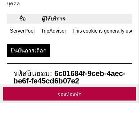
บุคคล
ชื่อ
ผู้ให้บริการ
ว
ServerPool
TripAdvisor
This cookie is generally used 
ยืนยันการเลือก
รหัสยินยอม:
6c01684f-9ceb-4aec-
be6f-fe45cd6b07e2
จองห้องพัก
การลบและ/หรือการบล็อคคุกกี้
คุณมีหลายตัวเลือกในการลบคุกกี้รวมถึงเครื่องมือตาม
สะกดรอยอื่นๆ
การตั้งค่าเบราเซอร์