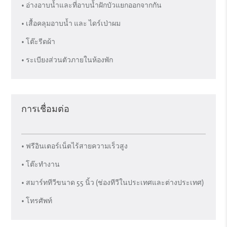
• อ่างอาบน้ำและที่อาบนํ้าฝักบัวแยกออกจากกัน
• เสื้อคลุมอาบน้ำ และ ไดร์เป่าผม
• โต๊ะรีดผ้า
• ระเบียงส่วนตัวภายในห้องพัก
การเชื่อมต่อ
• ฟรีอินเตอร์เน็ตไร้สายความเร็วสูง
• โต๊ะทำงาน
• สมาร์ททีวีขนาด 55 นิ้ว (ช่องทีวีในประเทศและต่างประเทศ)
• โทรศัพท์