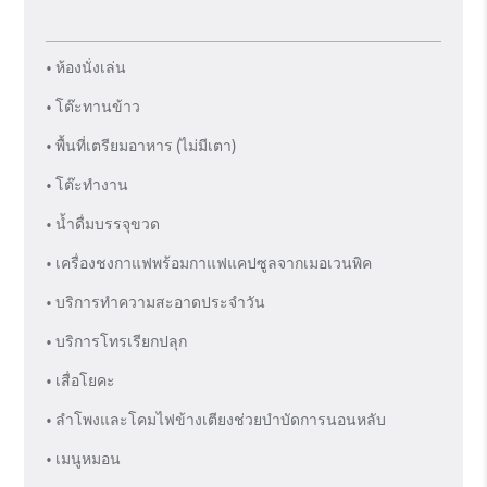
• ห้องนั่งเล่น
• โต๊ะทานข้าว
• พื้นที่เตรียมอาหาร (ไม่มีเตา)
• โต๊ะทำงาน
• น้ำดื่มบรรจุขวด
• เครื่องชงกาแฟพร้อมกาแฟแคปซูลจากเมอเวนพิค
• บริการทำความสะอาดประจำวัน
• บริการโทรเรียกปลุก
• เสื่อโยคะ
• ลำโพงและโคมไฟข้างเตียงช่วยบำบัดการนอนหลับ
• เมนูหมอน