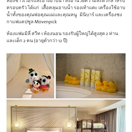
ห้องชาวเวอร์และอ่างอาบน้ำ สิ่งอำนวยความสะดวกสำหรับ
ครอบครัว ได้แก่ เสื้อคลุมอาบน้ำ รองเท้าแตะ เครื่องใช้อาบ
น้ำทั้งของคุณพ่อคุณแม่และคุณหนู มินิบาร์ และเครื่องชง
กาแฟแคปซูล Mövenpick
ห้องแฟมมิลี่ สวีท 1 ห้องนอน รองรับผู้ใหญ่ได้สูงสุด 2 ท่าน
และเด็ก 2 คน (อายุต่ำกว่า 12 ปี)