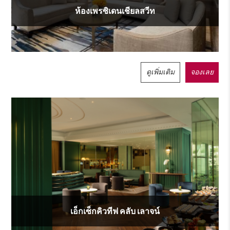
ห้องเพรซิเดนเชียลสวีท
ดูเพิ่มเติม
จองเลย
เอ็กเซ็กคิวทีฟ คลับ เลาจน์