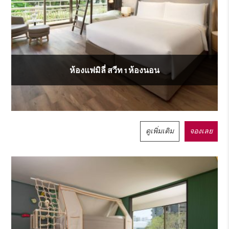
ห้องแฟมิลี่ สวีท 1 ห้องนอน
ดูเพิ่มเติม
จองเลย