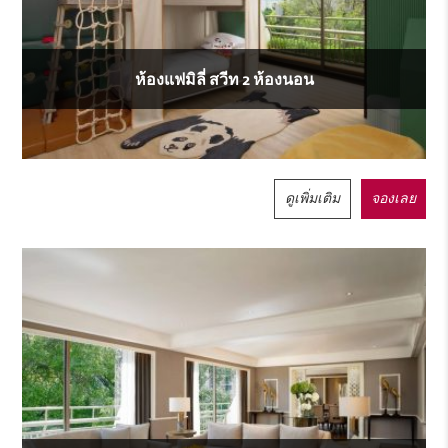
ห้องแฟมิลี่ สวีท 2 ห้องนอน
ดูเพิ่มเติม
จองเลย