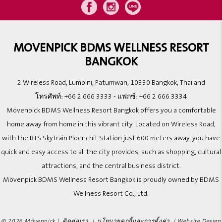
MOVENPICK BDMS WELLNESS RESORT
BANGKOK
2 Wireless Road, Lumpini, Patumwan, 10330 Bangkok, Thailand
โทรศัพท์:
+66 2 666 3333
- แฟกซ์:
+66 2 666 3334
Mövenpick BDMS Wellness Resort Bangkok offers you a comfortable
home away from home in this vibrant city. Located on Wireless Road,
with the BTS Skytrain Ploenchit Station just 600 meters away, you have
quick and easy access to all the city provides, such as shopping, cultural
attractions, and the central business district.
Mövenpick BDMS Wellness Resort Bangkok is proudly owned by BDMS
Wellness Resort Co., Ltd.
© 2026 Mövenpick |
ติดต่อเรา
|
นโยบายคุกกี้และการตั้งค่า
|
Website Design