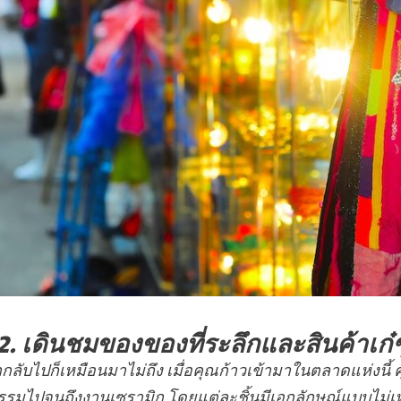
2. เดินชมของของที่ระลึกและสินค้าเก๋
กลับไปก็เหมือนมาไม่ถึง เมื่อคุณก้าวเข้ามาในตลาดแห่งนี้ ค
รรมไปจนถึงงานเซรามิก โดยแต่ละชิ้นมีเอกลักษณ์แบบไม่เ